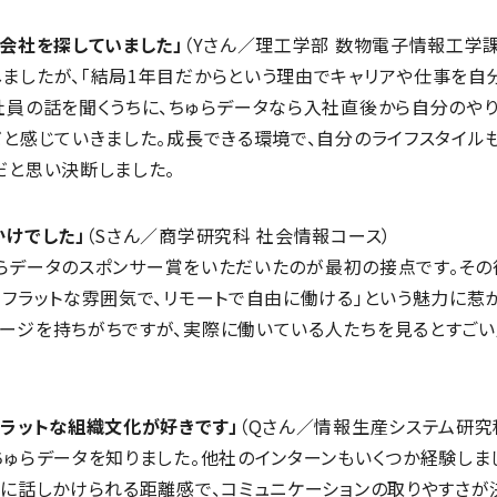
る会社を探していました」
（Yさん／理工学部 数物電子情報工学課
ましたが、「結局1年目だからという理由でキャリアや仕事を自
社員の話を聞くうちに、ちゅらデータなら入社直後から自分のや
だと感じていきました。成長できる環境で、自分のライフスタイル
だと思い決断しました。
かけでした」
（Sさん／商学研究科 社会情報コース）
ちゅらデータのスポンサー賞をいただいたのが最初の接点です。そ
フラットな雰囲気で、リモートで自由に働ける」という魅力に惹か
ージを持ちがちですが、実際に働いている人たちを見るとすごい
フラットな組織文化が好きです」
（Qさん／情報生産システム研究
ちゅらデータを知りました。他社のインターンもいくつか経験しま
ぐに話しかけられる距離感で、コミュニケーションの取りやすさが