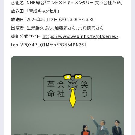
番組名：NHK総合「コント×ドキュメンタリー 笑う会社革命」
放送回：「育成キャンセル」
放送日：2026年5月12日（火）23:00〜23:30
出演者：生瀬勝久さん、加藤諒さん、六角慎司さん
番組公式サイト：
https://www.web.nhk/tv/pl/series-
tep-VPQX4PLQ1M/ep/PGN54PN26J