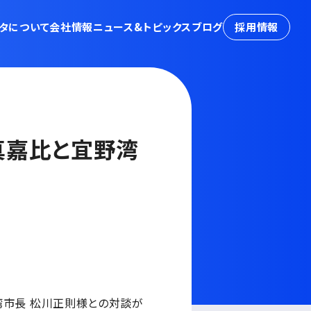
タについて
会社情報
ニュース&トピックス
ブログ
採用情報
の真嘉比と宜野湾
宜野湾市長 松川正則様との対談が