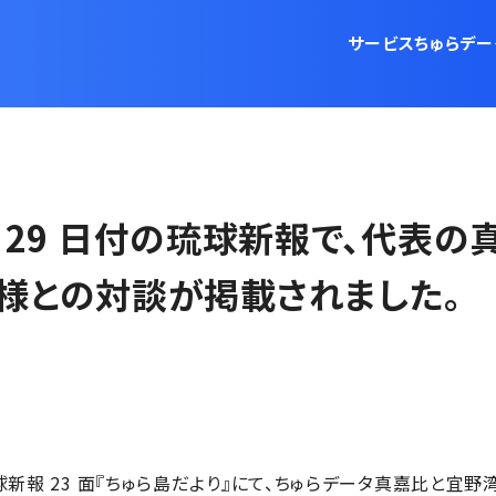
サービス
ちゅらデー
1 月 29 日付の琉球新報で、代表
様との対談が掲載されました。
日付の琉球新報 23 面『ちゅら島だより』にて、ちゅらデータ真嘉比と