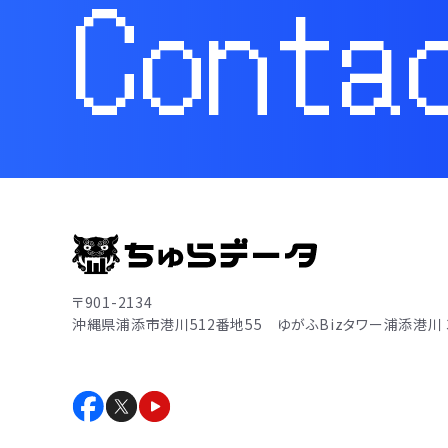
Conta
〒901-2134
沖縄県浦添市港川512番地55
ゆがふBizタワー浦添港川 