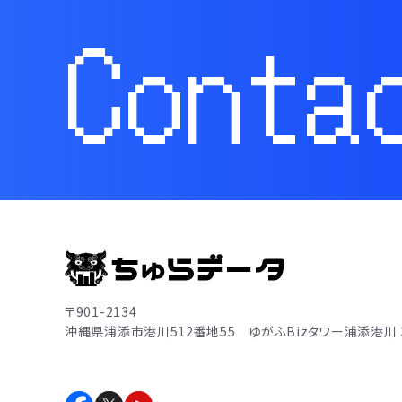
Conta
〒901-2134
沖縄県浦添市港川512番地55
ゆがふBizタワー浦添港川 